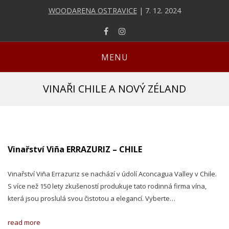
WOODARENA OSTRAVICE
| 7. 12. 2024
MENU
VINAŘI CHILE A NOVÝ ZÉLAND
Vinařství Viña ERRAZURIZ – CHILE
Vinařství Viña Errazuriz se nachází v údolí Aconcagua Valley v Chile.
S více než 150 lety zkušeností produkuje tato rodinná firma vína,
která jsou proslulá svou čistotou a elegancí. Vyberte…
read more