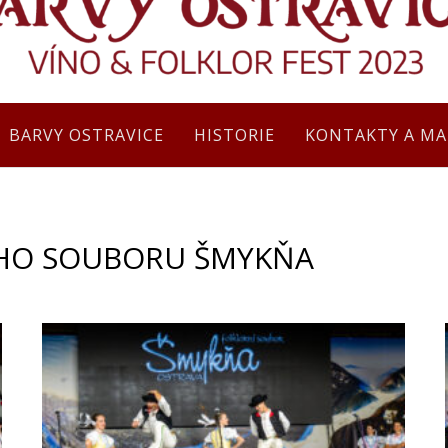
BARVY OSTRAVICE
HISTORIE
KONTAKTY A MA
ÍHO SOUBORU ŠMYKŇA