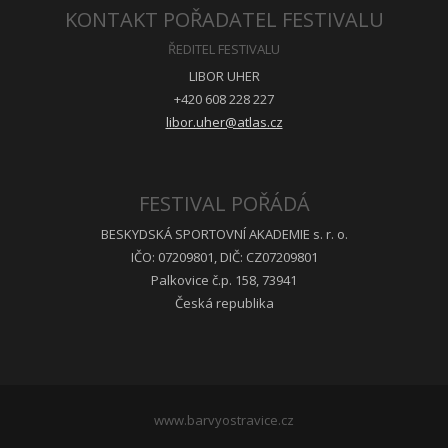
KONTAKT POŘADATEL FESTIVALU
ŘEDITEL FESTIVALU
LIBOR UHER
+420 608 228 227
libor.uher@atlas.cz
FESTIVAL POŘÁDÁ
BESKYDSKÁ SPORTOVNÍ AKADEMIE s. r. o.
IČO: 07209801, DIČ: CZ07209801
Palkovice č.p. 158, 73941
Česká republika
www.barvyostravice.cz