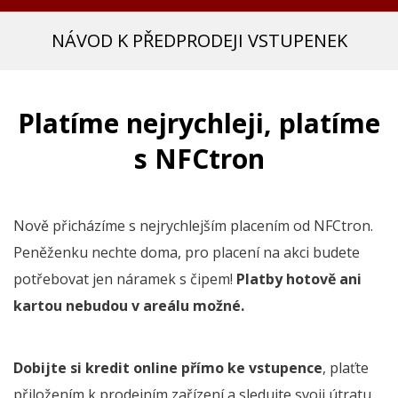
NÁVOD K PŘEDPRODEJI VSTUPENEK
Platíme nejrychleji, platíme
s NFCtron
Nově přicházíme s nejrychlejším placením od NFCtron.
Peněženku nechte doma, pro placení na akci budete
potřebovat jen náramek s čipem!
Platby hotově ani
kartou nebudou v areálu možné.
Dobijte si kredit online přímo ke vstupence
, plaťte
přiložením k prodejním zařízení a sledujte svoji útratu