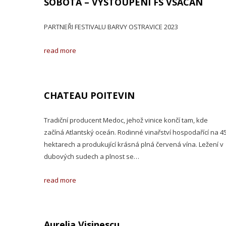
SOBOTA – VYSTOUPENÍ FS VSACAN
PARTNEŘI FESTIVALU BARVY OSTRAVICE 2023
read more
CHATEAU POITEVIN
Tradiční producent Medoc, jehož vinice končí tam, kde
začíná Atlantský oceán. Rodinné vinařství hospodařící na 4
hektarech a produkující krásná plná červená vína. Ležení v
dubových sudech a plnost se…
read more
Aurelia Visinescu