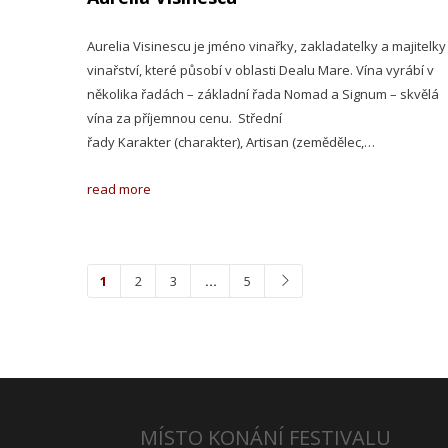
Aurelia Visinescu je jméno vinařky, zakladatelky a majitelky
vinařství, které působí v oblasti Dealu Mare. Vína vyrábí v
několika řadách – základní řada Nomad a Signum – skvělá
vína za příjemnou cenu. Střední
řady Karakter (charakter), Artisan (zemědělec,…
read more
1
2
3
…
5
MÍSTO KONÁNÍ FESTIVALU